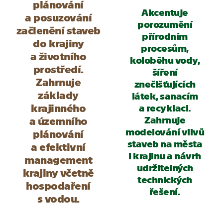
plánování
Akcentuje
a posuzování
porozumění
začlenění staveb
přírodním
do krajiny
procesům,
a životního
koloběhu vody,
prostředí.
šíření
Zahrnuje
znečišťujících
základy
látek, sanacím
krajinného
a recyklaci.
Zahrnuje
a územního
modelování vlivů
plánování
staveb na města
a efektivní
i krajinu a návrh
management
udržitelných
krajiny včetně
technických
hospodaření
řešení.
s vodou.