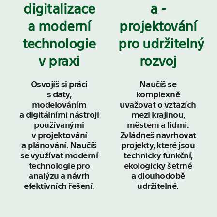
digitalizace
a ­
a moderní
projektování
technologie
pro udržitelný
v praxi
rozvoj
Osvojíš si práci
Naučíš se
s daty,
komplexně
modelováním
uvažovat o vztazích
a digitálními nástroji
mezi krajinou,
používanými
městem a lidmi.
v projektování
Zvládneš navrhovat
a plánování. Naučíš
projekty, které jsou
se využívat moderní
technicky funkční,
technologie pro
ekologicky šetrné
analýzu a návrh
a dlouhodobě
efektivních řešení.
udržitelné.