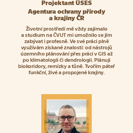
Projektant ÚSES
Agentura ochrany přírody
a krajiny ČR
Životní prostředí mě vždy zajímalo
a studium na ČVUT mi umožnilo se jím
zabývat i profesně. Ve své práci plně
využívám získané znalosti: od nástrojů
územního plánování přes práci v GIS až
po klimatologii či dendrologii. Plánuji
biokoridory, remízky a tůně. Tvořím páteř
funkční, živé a propojené krajiny.