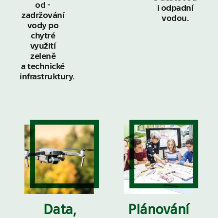
od ­
i odpadní
zadržování
vodou.
vody po
chytré
využití
zeleně
a technické
infrastruktury.
Data,
Plánování