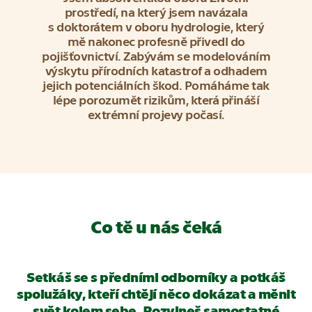
prostředí, na který jsem navázala
s doktorátem v oboru hydrologie, který
mě nakonec profesně přivedl do
pojišťovnictví. Zabývám se modelováním
výskytu přírodních katastrof a odhadem
jejich potenciálních škod. Pomáháme tak
lépe porozumět rizikům, která přináší
extrémní projevy počasí.
Co tě u nás čeká
Setkáš se s předními odborníky a potkáš
spolužáky, kteří chtějí něco dokázat a měnit
svět kolem sebe. Rozvineš samostatné