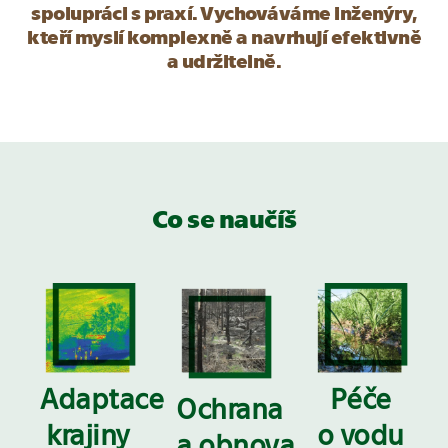
spolupráci s praxí. Vychováváme inženýry,
kteří myslí komplexně a navrhují efektivně
a udržitelně.
Co se naučíš
Adaptace
Péče
Ochrana
krajiny
o vodu
a obnova