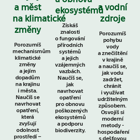
a měst
a vodní
ekosystémů
na klimatické
zdroje
Získáš
změny
znalosti
Porozumíš
o fungování
pohybu
Porozumíš
přírodních
vody
mechanismům
systémů
a znečištění
klimatické
a jejich
v krajině
změny
vzájemných
a naučíš se,
a jejím
vazbách.
jak vodu
dopadům
Naučíš se,
zadržet,
na krajinu
jak
chránit
i města.
navrhovat
i využívat
Naučíš se
opatření
udržitelným
navrhovat
pro obnovu
způsobem.
opatření,
poškozených
Osvojíš si
která
ekosystémů
moderní
zvyšují
a podporu
metody ­
odolnost
biodiverzity.
hospodaření
prostředí –
s dešťovou