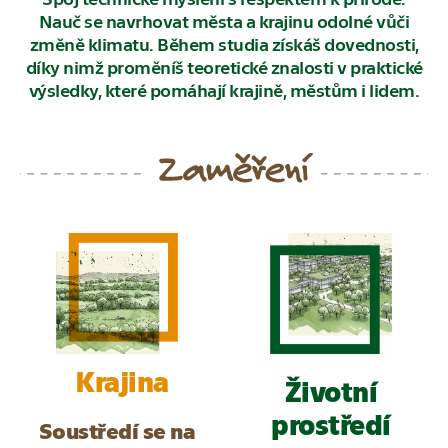
Nauč se navrhovat města a krajinu odolné vůči
změně klimatu. Během studia získáš dovednosti,
díky nimž proměníš teoretické znalosti v praktické
výsledky, které pomáhají krajině, městům i lidem.
Krajina
Životní
prostředí
Soustředí se na